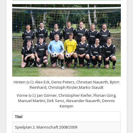
1. Mannschaft
2. Mannschaft
AH
Statistiken
Die SG
Links
Neuigkeiten
Datenschutz
Hinten (v.l.): Alex Eck, Denis Peters, Christian Nauerth, Björn
Impressum
Reinhard, Christoph Rösler,Marko Staudt
Vorne (v.l.): Jan Görner, Christopher Kiefer, Florian Görg,
Manuel Martini, Dirk Senz, Alexander Nauerth, Dennis
Kempin
Titel
Spielplan 2. Mannschaft 2008/2009