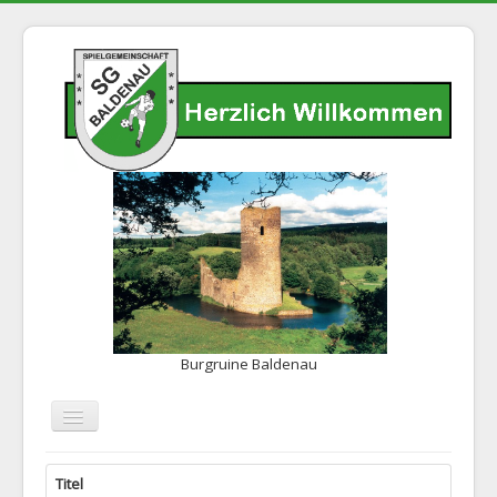
Burgruine Baldenau
Navigation
an/aus
Home
Titel